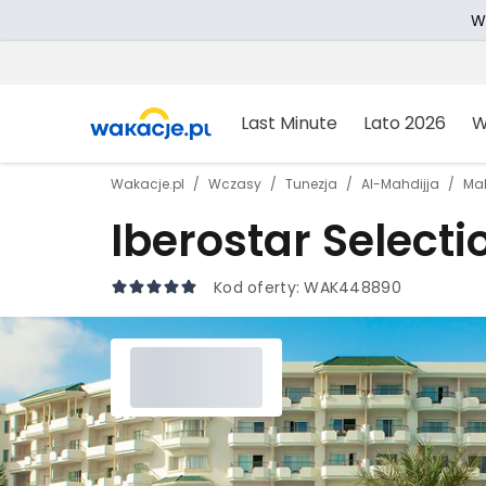
W
Last Minute
Lato 2026
W
Wakacje.pl
Wczasy
Tunezja
Al-Mahdijja
Ma
Iberostar Select
Kod oferty:
WAK448890