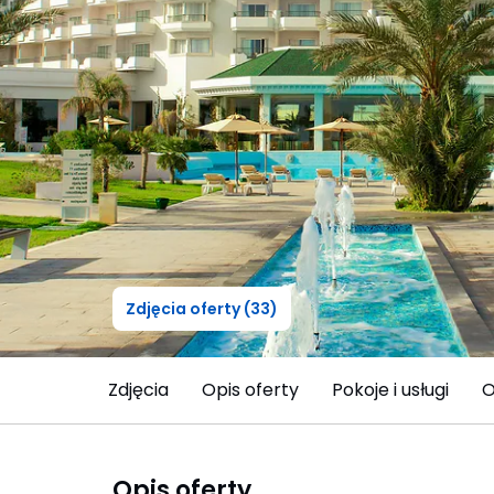
Zdjęcia oferty (33)
Zdjęcia
Opis oferty
Pokoje i usługi
O
Opis oferty