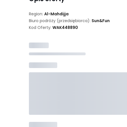
Region:
Al-Mahdijja
Biuro podróży (przedsiębiorca):
Sun&Fun
Kod Oferty:
WAK
448890