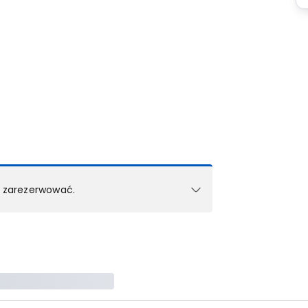
k zarezerwować.
e w 1 pokoju (lub apartamencie, willi itd.).
zielne rezerwacje dla każdego kolejnego pokoju
zego doradcy.
ś) maksymalny limit dla 1 pokoju.