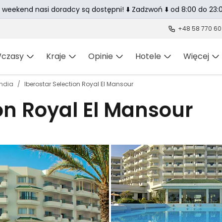
 weekend nasi doradcy są dostępni! ⬇️ Zadzwoń ⬇️ od 8:00 do 23:0
+48 58 770 60
czasy
Kraje
Opinie
Hotele
Więcej
hdia
Iberostar Selection Royal El Mansour
ion Royal El Mansour