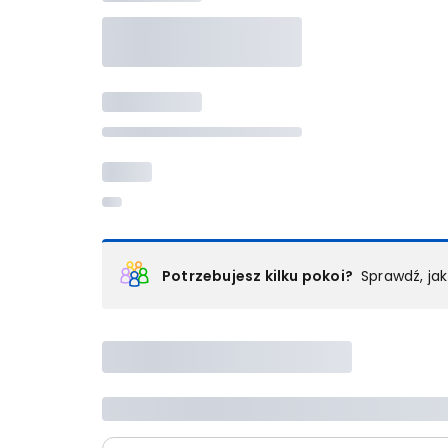
Potrzebujesz kilku pokoi?
Sprawdź, ja
Podział na pokoje
Powyżej wybierasz liczbę osób, które będą zakwaterowan
Wybierz jedną z ofert z listy i zarezerwuj ją. Zrób odd
lub
skontaktuj się z nami,
by złożyć zamówienie u nas
Maksymalna liczba uczestników
Jeśli nie możesz dodać kolejnych osób, osiągnąłeś(-a