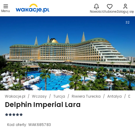
Menu
Nowości
Ulubione
Zaloguj się
32
Wakacje.pl
Wczasy
Turcja
Riwiera Turecka
Antalya
Del
Delphin Imperial Lara
Kod oferty:
WAK685783