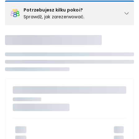
Potrzebujesz kilku pokoi?
Sprawdź, jak zarezerwować.
Podział na pokoje
Powyżej wybierasz liczbę osób, które będą zakwaterowane w 1
pokoju (lub apartamencie, willi itd.). Wybierz jedną z ofert z listy
i zarezerwuj ją. Zrób oddzielne rezerwacje dla każdego
kolejnego pokoju lub
skontaktuj się z nami,
by złożyć
zamówienie u naszego doradcy.
Maksymalna liczba uczestników
Jeśli nie możesz dodać kolejnych osób, osiągnąłeś(-aś)
maksymalny limit dla 1 pokoju.