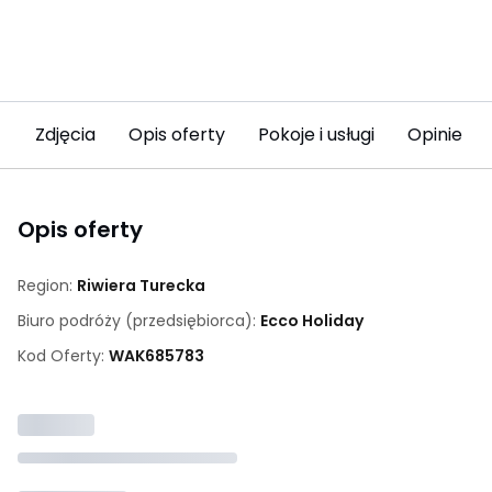
Zdjęcia
Opis oferty
Pokoje i usługi
Opinie (5
Opis oferty
Region:
Riwiera Turecka
Biuro podróży (przedsiębiorca):
Ecco Holiday
Kod Oferty:
WAK
685783