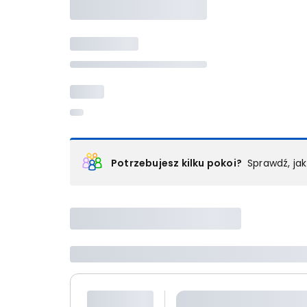
Potrzebujesz kilku pokoi?
Sprawdź, ja
Podział na pokoje
Powyżej wybierasz liczbę osób, które będą zakwaterowan
Wybierz jedną z ofert z listy i zarezerwuj ją. Zrób odd
lub
skontaktuj się z nami,
by złożyć zamówienie u nas
Maksymalna liczba uczestników
Jeśli nie możesz dodać kolejnych osób, osiągnąłeś(-a