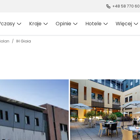
+48 58 770 60
czasy
Kraje
Opinie
Hotele
Więcej
iolan
IH Gioia