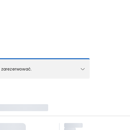
k zarezerwować.
e w 1 pokoju (lub apartamencie, willi itd.).
zielne rezerwacje dla każdego kolejnego pokoju
zego doradcy.
ś) maksymalny limit dla 1 pokoju.