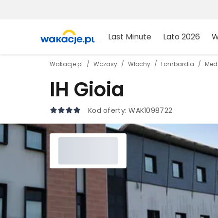
Last Minute
Lato 2026
W
Wakacje.pl
Wczasy
Włochy
Lombardia
Med
IH Gioia
Kod oferty:
WAK1098722