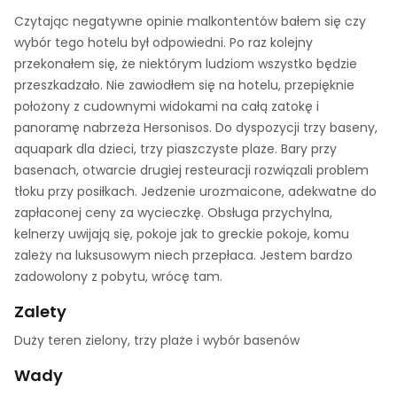
Czytając negatywne opinie malkontentów bałem się czy
wybór tego hotelu był odpowiedni. Po raz kolejny
przekonałem się, że niektórym ludziom wszystko będzie
przeszkadzało. Nie zawiodłem się na hotelu, przepięknie
położony z cudownymi widokami na całą zatokę i
panoramę nabrzeża Hersonisos. Do dyspozycji trzy baseny,
aquapark dla dzieci, trzy piaszczyste plaże. Bary przy
basenach, otwarcie drugiej resteuracji rozwiązali problem
tłoku przy posiłkach. Jedzenie urozmaicone, adekwatne do
zapłaconej ceny za wycieczkę. Obsługa przychylna,
kelnerzy uwijają się, pokoje jak to greckie pokoje, komu
zależy na luksusowym niech przepłaca. Jestem bardzo
zadowolony z pobytu, wrócę tam.
Zalety
Duży teren zielony, trzy plaże i wybór basenów
Wady