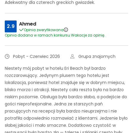
Adekwatny dla czterech greckich gwiazdek.
Ahmed
2.9
Opinia zweryfikowana
Opinia dodana w ramach konkursu Wakacje za opinię.
Pobyt - Czerwiec 2026
Grupa znajomych
Niestety mój pobyt w hotelu Eri Beach był bardzo
rozczarowujący. Jedynym plusem tego hotelu jest
lokalizacja, ponieważ hotel znajduje się w dobrym miejscu,
blisko morza i atrakcji. Niestety cała reszta była na bardzo
niskim poziomie. Obsługa była bardzo słaba, a podejście do
gości nieprofesjonalne. Jedna ze starszych pań
pracujących na recepcji była bardzo nieuprzejma i nie
potrafiła odpowiednio rozmawiać z klientami. Jedzenie było
słabej jakości i mało smaczne. Dodatkowo czystość w
restauracji była bardzo zła — talerze i szklanki często były