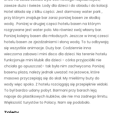
zawsze dużo i świeże. Lody dla dzieci i do obiadu i do kolacji.
Hotel składa się z kilku części. Jest darmowy water park ,
przy którym znajduje bar zaraz poniżej basen ze słodką
wodą . Poniżej w drugiej częsci hotelu basen na którym
rozgrywane jest water polo. Ma również swój własny bar.
Poniżej kolejny basen dla młodszych. Jeszcze w innej czesci
hotelu basen ze zjeżdżalniami i słoną wodą. To tu odbywają
się wszystkie animacje. Duży bar. Codziennie inna
wieczorna zabawa i mini disco dla dzieci. Na terenie hotelu
funkcjonuje mini klubik dla dzieci - córka przyjaciółki nie
chciała go opuszczać- tak była nim zachwycona. Poniżej
basenu plaża, należy jednak uważać na jeżowce, które
masowo przyczepiają się do skał. My mieliśmy buty do
wody więc spoko. Z hotelu rozciągają się przepięknie widoki.
To był bardzo udany pobyt. Barmani przy barach leją
napoje do plastikowych kubków, ale nie ma żadnego limitu.
Większość turystów to Polacy. Nam się podobało.
Zalety