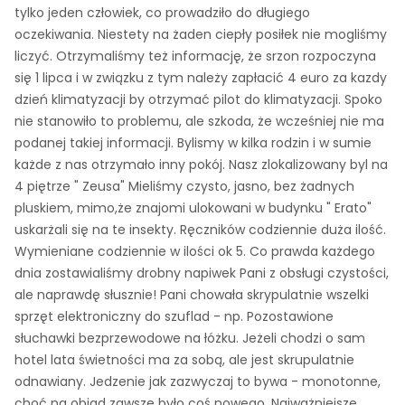
tylko jeden człowiek, co prowadziło do długiego
oczekiwania. Niestety na żaden ciepły posiłek nie mogliśmy
liczyć. Otrzymaliśmy też informację, że srzon rozpoczyna
się 1 lipca i w związku z tym należy zapłacić 4 euro za kazdy
dzień klimatyzacji by otrzymać pilot do klimatyzacji. Spoko
nie stanowiło to problemu, ale szkoda, że wcześniej nie ma
podanej takiej informacji. Bylismy w kilka rodzin i w sumie
każde z nas otrzymało inny pokój. Nasz zlokalizowany byl na
4 piętrze " Zeusa" Mieliśmy czysto, jasno, bez żadnych
pluskiem, mimo,że znajomi ulokowani w budynku " Erato"
uskarżali się na te insekty. Ręczników codziennie duża ilość.
Wymieniane codziennie w ilości ok 5. Co prawda każdego
dnia zostawialiśmy drobny napiwek Pani z obsługi czystości,
ale naprawdę słusznie! Pani chowała skrypulatnie wszelki
sprzęt elektroniczny do szuflad - np. Pozostawione
słuchawki bezprzewodowe na łóżku. Jeżeli chodzi o sam
hotel lata świetności ma za sobą, ale jest skrupulatnie
odnawiany. Jedzenie jak zazwyczaj to bywa - monotonne,
choć na obiad zawsze było coś nowego. Najważniejsze,