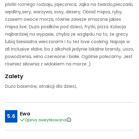
platki roznego rodzaju, jajecznica, Jajka na twardo,pieczarki,
wędliny,sery, warzywa, sosy, desery. Obiad mięsa, ryby,
czasem owoce morza, równie zawsze smazone jakies
mięsa live. Dużo posiłków pod dzieci, frytki, pizza. Kolacja
najbardziej na wypasie, chyba ze względu na to, że grecy
lubią biesiadna wieczorami i tu tez love cooking. Napoje w
all inclusive słabe, bo z alkoholi jedynie lokalne brandy, uozo,
powodzenia, wino czerwone i białe. Ogólnie polecamy. Jest
również siłownia z widokiem na morze ;)
Zalety
Dużo basenów, atrakcji dla dzieci,
Ewa
5.6
Opinia zweryfikowana