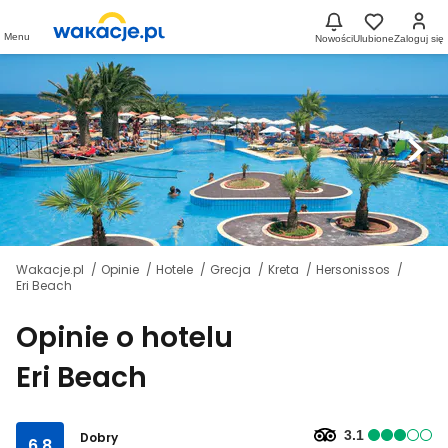
Menu
Nowości
Ulubione
Zaloguj się
Wakacje.pl
Opinie
Hotele
Grecja
Kreta
Hersonissos
Eri Beach
Opinie o hotelu
Eri Beach
3.1
Dobry
6.8