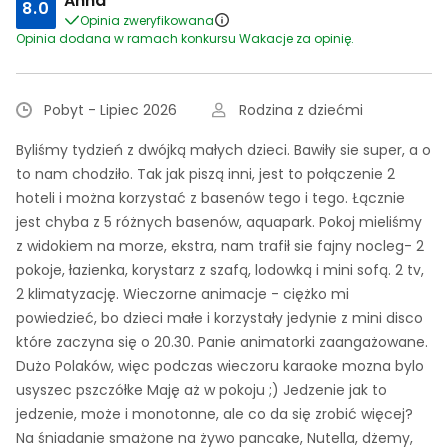
Anna
8.0
Opinia zweryfikowana
Opinia dodana w ramach konkursu Wakacje za opinię.
Pobyt - Lipiec 2026
Rodzina z dziećmi
Byliśmy tydzień z dwójką małych dzieci. Bawiły sie super, a o
to nam chodziło. Tak jak piszą inni, jest to połączenie 2
hoteli i można korzystać z basenów tego i tego. Łącznie
jest chyba z 5 różnych basenów, aquapark. Pokoj mieliśmy
z widokiem na morze, ekstra, nam trafił sie fajny nocleg- 2
pokoje, łazienka, korystarz z szafą, lodowką i mini sofą. 2 tv,
2 klimatyzację. Wieczorne animacje - ciężko mi
powiedzieć, bo dzieci małe i korzystały jedynie z mini disco
które zaczyna się o 20.30. Panie animatorki zaangażowane.
Dużo Polaków, więc podczas wieczoru karaoke mozna bylo
usyszec pszczółke Maję aż w pokoju ;) Jedzenie jak to
jedzenie, może i monotonne, ale co da się zrobić więcej?
Na śniadanie smażone na żywo pancake, Nutella, dżemy,