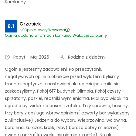
Karaluchy
Grzesiek
8.1
Opinia zweryfikowana
Opinia dodana w ramach konkursu Wakacje za opinię.
Pobyt - Maj 2026
Rodzina z dziećmi
Ogolnie jesteśmy zadowoleni. Po przeczytaniu
negatywnych opinii o obiekcie przed wylotem bylismy
troche sceptycznie nastawieni ale na miejscu mile sie
zaskoczyliśmy. Pokój 617 budynek Olimpia. Pokój czysty
sprzatany, posxiel, reczniki wymieniama. Mial byc widok na
ogród a byl widok na basen i zatoke. Trzy sprawne, baseny,
trzy bary z obsluga wbrew opiniom( czwarty bar wyłaczony
z AllInclusive) Jedzenia do wyboru Wieprzowina, wolowina,
baranina, kurczak, królik, ryby( bardzo dobry miecznik)
owoce morza( krewerki, osmiornice, małże). No ale