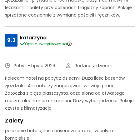
zjeżdżalnie i prywatną choć malutką plażę z darmowymi
leżakami. Toalety przy basenach tragiczny zapach. Pokoje
sprzątane codziennie z wymianą pościeli i ręczników.
katarzyna
9.3
Opinia zweryfikowana
Pobyt - Lipiec 2026
Rodzina z dziećmi
Polecam hotel na pobyt z dziecmi. Duza ilośc basenów,
zjeżdżalni. Animatorzy zangazowani w swoja prace.
Zatoczka z pląża piaszczysta, odzdielona od otwartego
morza falochronem z kamieni. Duży wybór jedzenia. Pokoje
czyste z klimatyzacją.
Zalety
połozenie hotelu, ilośc basenów i atrakcji w całym
kompleksie.