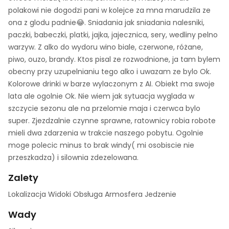
polakowi nie dogodzi pani w kolejce za mna marudzila ze
ona z glodu padnie😂. Sniadania jak sniadania nalesniki,
paczki, babeczki, platki, jajka, jajecznica, sery, wedliny pelno
warzyw. Z alko do wydoru wino biale, czerwone, różane,
piwo, ouzo, brandy. Ktos pisal ze rozwodnione, ja tam bylem
obecny przy uzupelnianiu tego alko i uwazam ze bylo Ok.
Kolorowe drinki w barze wylaczonym z AI. Obiekt ma swoje
lata ale ogolnie Ok. Nie wiem jak sytuacja wyglada w
szczycie sezonu ale na przelomie maja i czerwca bylo
super. Zjezdzalnie czynne sprawne, ratownicy robia robote
mieli dwa zdarzenia w trakcie naszego pobytu. Ogolnie
moge polecic minus to brak windy( mi osobiscie nie
przeszkadza) i silownia zdezelowana.
Zalety
Lokalizacja Widoki Obsługa Armosfera Jedzenie
Wady