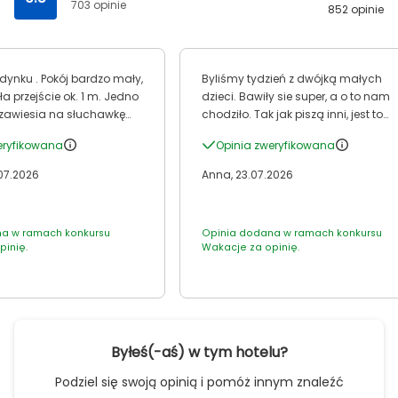
703 opinie
852 opinie
 bardzo mały,
Byliśmy tydzień z dwójką małych
ła przejście ok. 1 m. Jedno
dzieci. Bawiły sie super, a o to nam
k zawiesia na słuchawkę
chodziło. Tak jak piszą inni, jest to
.
połączenie 2 hoteli i można korzysta
eryfikowana
Opinia zweryfikowana
basenów tego i tego. Łącznie jest
chyba z 5 różnych basenów,
.07.2026
Anna, 23.07.2026
aquapark. Pokoj mieliśmy z widoki
na morze, ekstra, nam trafił sie fajny
nocleg- 2 pokoje, łazienka, korystarz
a w ramach konkursu
Opinia dodana w ramach konkursu
szafą, lodowką i mini sofą. 2 tv, 2
pinię.
Wakacje za opinię.
klimatyzację. Wieczorne animacje -
ciężko mi powiedzieć, bo dzieci małe
korzystały jedynie z mini disco które
zaczyna się o 20.30. Panie animator
zaangażowane. Dużo Polaków, więc
podczas wieczoru karaoke mozna bylo
Byłeś(-aś) w tym hotelu?
usyszec pszczółke Maję aż w pokoju 
Podziel się swoją opinią i pomóż innym znaleźć
Jedzenie jak to jedzenie, może i