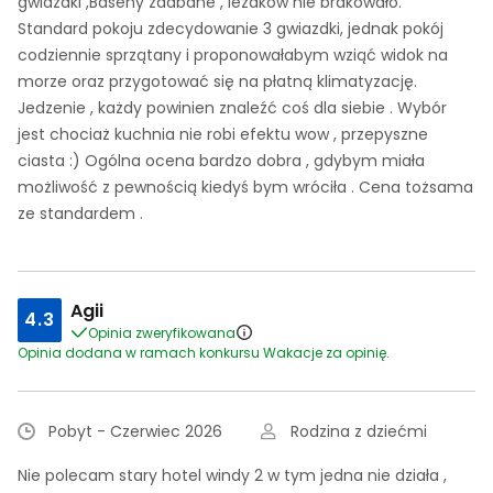
gwiazdki ,Baseny zadbane , leżaków nie brakowało.
Standard pokoju zdecydowanie 3 gwiazdki, jednak pokój
codziennie sprzątany i proponowałabym wziąć widok na
morze oraz przygotować się na płatną klimatyzację.
Jedzenie , każdy powinien znaleźć coś dla siebie . Wybór
jest chociaż kuchnia nie robi efektu wow , przepyszne
ciasta :) Ogólna ocena bardzo dobra , gdybym miała
możliwość z pewnością kiedyś bym wróciła . Cena tożsama
ze standardem .
Agii
4.3
Opinia zweryfikowana
Opinia dodana w ramach konkursu Wakacje za opinię.
Pobyt - Czerwiec 2026
Rodzina z dziećmi
Nie polecam stary hotel windy 2 w tym jedna nie działa ,