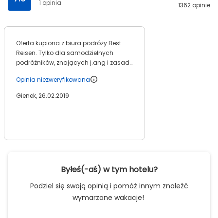
1 opinia
1362 opinie
Oferta kupiona z biura podróży Best
Reisen. Tylko dla samodzielnych
podróżników, znających j.ang i zasady
poruszania się ma gigantycznym
Opinia niezweryfikowana
lotnisku w Dubaju. Nikt w niczym nie
pomaga. Rezydent jest dopiero na
Gienek, 26.02.2019
Mauritiusie, podczas przesiadki w
Dubaju nie ma nikogo. Ogólnie wyspa
przereklamowana, a traktowanie psów
i kotów jak niepotrzebne śmieci, którym
pozwala się umierać z głodu i chorób
pod ogrodzeniami hoteli - przeraża.
Wszędzie francuscy emeryci. Pora
Byłeś(-aś) w tym hotelu?
wyjazdu, luty, realne zagrożenie
cyklonami.
Podziel się swoją opinią i pomóż innym znaleźć
wymarzone wakacje!