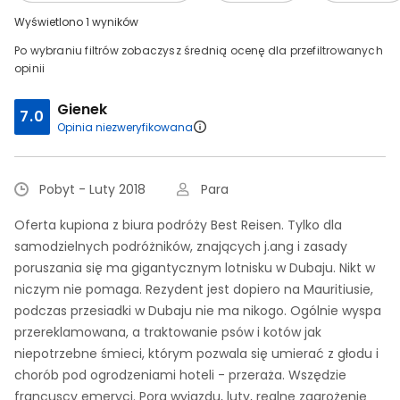
Wyświetlono 1 wyników
Po wybraniu filtrów zobaczysz średnią ocenę dla przefiltrowanych
opinii
Gienek
7.0
Opinia niezweryfikowana
Pobyt - Luty 2018
Para
Oferta kupiona z biura podróży Best Reisen. Tylko dla
samodzielnych podróżników, znających j.ang i zasady
poruszania się ma gigantycznym lotnisku w Dubaju. Nikt w
niczym nie pomaga. Rezydent jest dopiero na Mauritiusie,
podczas przesiadki w Dubaju nie ma nikogo. Ogólnie wyspa
przereklamowana, a traktowanie psów i kotów jak
niepotrzebne śmieci, którym pozwala się umierać z głodu i
chorób pod ogrodzeniami hoteli - przeraża. Wszędzie
francuscy emeryci. Pora wyjazdu, luty, realne zagrożenie