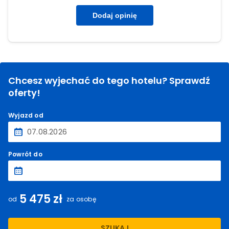
Dodaj opinię
Chcesz wyjechać do tego hotelu? Sprawdź
oferty!
Wyjazd od
Powrót do
5 475 zł
od
za osobę
SZUKAJ