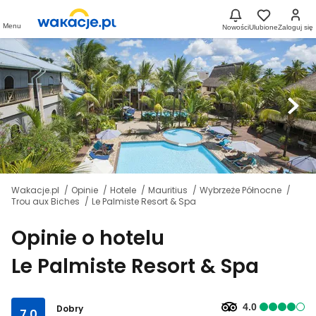
Menu
Nowości
Ulubione
Zaloguj się
Wakacje.pl
Opinie
Hotele
Mauritius
Wybrzeże Północne
Trou aux Biches
Le Palmiste Resort & Spa
Opinie o hotelu
Le Palmiste Resort & Spa
4.0
Dobry
7.0