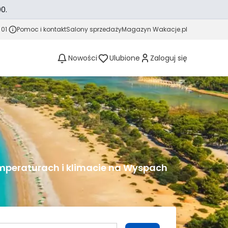
0.
 01
Pomoc i kontakt
Salony sprzedaży
Magazyn Wakacje.pl
Nowości
Ulubione
Zaloguj się
emperaturach i klimacie na Wyspach