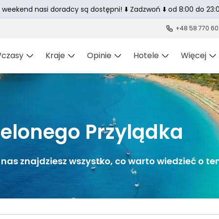
 weekend nasi doradcy są dostępni! ⬇️ Zadzwoń ⬇️ od 8:00 do 23:0
+48 58 770 60
czasy
Kraje
Opinie
Hotele
Więcej
elonego Przylądka
 nas znajdziesz wszystko, co warto wiedzieć o t