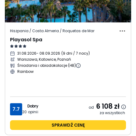
Hiszpania / Costa Almeria / Roquetas de Mar
Playasol Spa
31.08.2026
- 08.09.2026
(
9 dni / 7 nocy
)
Warszawa, Katowice, Poznań
Śniadania i obiadokolacje (HB)
Rainbow
6 108
zł
Dobry
od
7.7
20
opinii
za wszystkich
SPRAWDŹ CENĘ