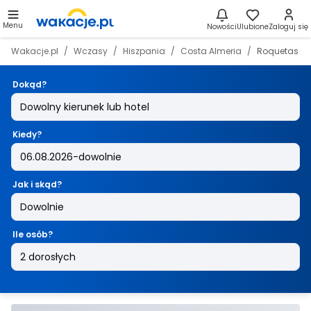
Menu
Nowości
Ulubione
Zaloguj się
Wakacje.pl
Wczasy
Hiszpania
Costa Almeria
Roquetas de
Dokąd?
Kiedy?
Jak i skąd?
Ile osób?