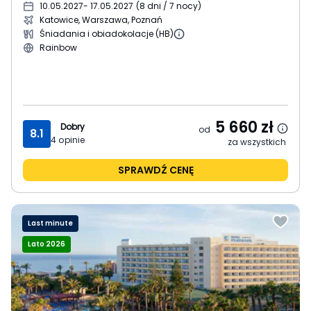
10.05.2027
- 17.05.2027
(
8 dni / 7 nocy
)
Katowice, Warszawa, Poznań
Śniadania i obiadokolacje (HB)
Rainbow
5 660
zł
Dobry
od
8.1
4
opinie
za wszystkich
SPRAWDŹ CENĘ
Last minute
Lato 2026