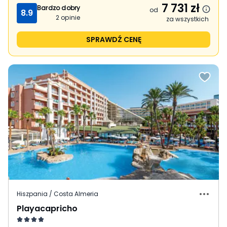
7 731
zł
Bardzo dobry
od
8.9
2
opinie
za wszystkich
SPRAWDŹ CENĘ
Hiszpania / Costa Almeria
Playacapricho