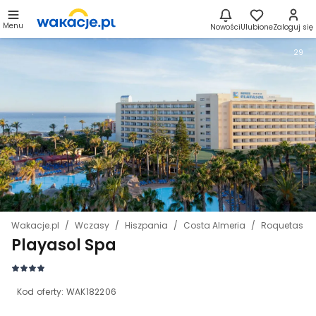
Menu
Nowości
Ulubione
Zaloguj się
29
Wakacje.pl
Wczasy
Hiszpania
Costa Almeria
Roquetas de
Playasol Spa
Kod oferty:
WAK182206