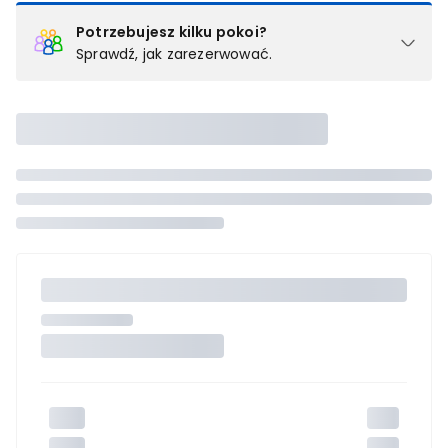
Potrzebujesz kilku pokoi?
Sprawdź, jak zarezerwować.
Podział na pokoje
Powyżej wybierasz liczbę osób, które będą zakwaterowane w 1
pokoju (lub apartamencie, willi itd.). Wybierz jedną z ofert z listy
i zarezerwuj ją. Zrób oddzielne rezerwacje dla każdego
kolejnego pokoju lub
skontaktuj się z nami,
by złożyć
zamówienie u naszego doradcy.
Maksymalna liczba uczestników
Jeśli nie możesz dodać kolejnych osób, osiągnąłeś(-aś)
maksymalny limit dla 1 pokoju.