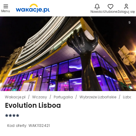
Menu
Nowości
Ulubione
Zaloguj się
9
Wakacje.pl
Wczasy
Portugalia
Wybrzeże Lizbońskie
Lizbon
Evolution Lisboa
Kod oferty:
WAK1132421