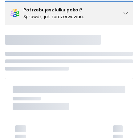
Potrzebujesz kilku pokoi?
Sprawdź, jak zarezerwować.
Podział na pokoje
Powyżej wybierasz liczbę osób, które będą zakwaterowane w 1
pokoju (lub apartamencie, willi itd.). Wybierz jedną z ofert z listy
i zarezerwuj ją. Zrób oddzielne rezerwacje dla każdego
kolejnego pokoju lub
skontaktuj się z nami,
by złożyć
zamówienie u naszego doradcy.
Maksymalna liczba uczestników
Jeśli nie możesz dodać kolejnych osób, osiągnąłeś(-aś)
maksymalny limit dla 1 pokoju.