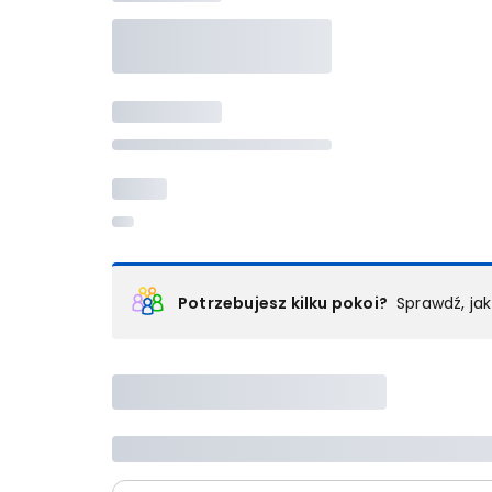
Potrzebujesz kilku pokoi?
Sprawdź, ja
Podział na pokoje
Powyżej wybierasz liczbę osób, które będą zakwaterowan
Wybierz jedną z ofert z listy i zarezerwuj ją. Zrób odd
lub
skontaktuj się z nami,
by złożyć zamówienie u nas
Maksymalna liczba uczestników
Jeśli nie możesz dodać kolejnych osób, osiągnąłeś(-a