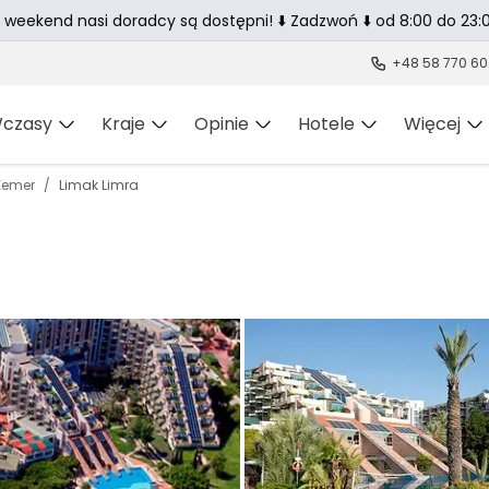
 weekend nasi doradcy są dostępni! ⬇️ Zadzwoń ⬇️ od 8:00 do 23:0
+48 58 770 60
czasy
Kraje
Opinie
Hotele
Więcej
Kemer
Limak Limra