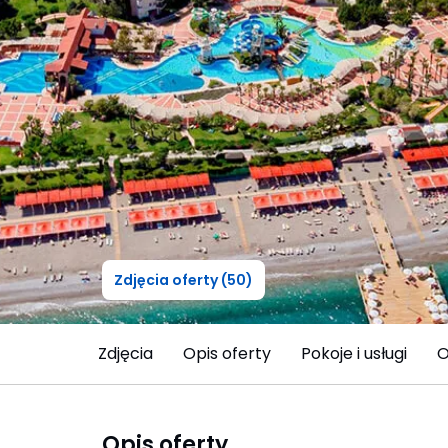
Zdjęcia oferty (50)
Zdjęcia
Opis oferty
Pokoje i usługi
O
Opis oferty