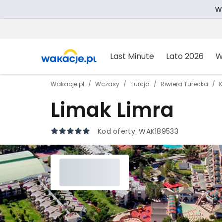
W
Last Minute
Lato 2026
W
Wakacje.pl
Wczasy
Turcja
Riwiera Turecka
Limak Limra
Kod oferty:
WAK189533