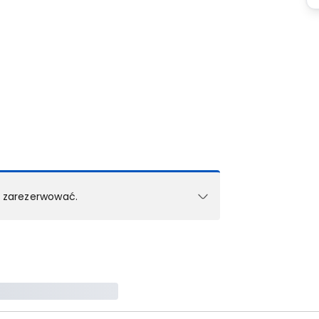
k zarezerwować.
e w 1 pokoju (lub apartamencie, willi itd.).
zielne rezerwacje dla każdego kolejnego pokoju
zego doradcy.
ś) maksymalny limit dla 1 pokoju.