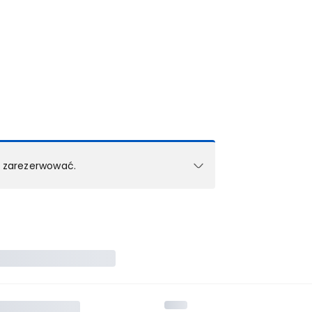
k zarezerwować.
e w 1 pokoju (lub apartamencie, willi itd.).
zielne rezerwacje dla każdego kolejnego pokoju
zego doradcy.
ś) maksymalny limit dla 1 pokoju.