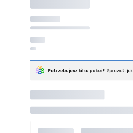
Potrzebujesz kilku pokoi?
Sprawdź, ja
Podział na pokoje
Powyżej wybierasz liczbę osób, które będą zakwaterowan
Wybierz jedną z ofert z listy i zarezerwuj ją. Zrób odd
lub
skontaktuj się z nami,
by złożyć zamówienie u nas
Maksymalna liczba uczestników
Jeśli nie możesz dodać kolejnych osób, osiągnąłeś(-a