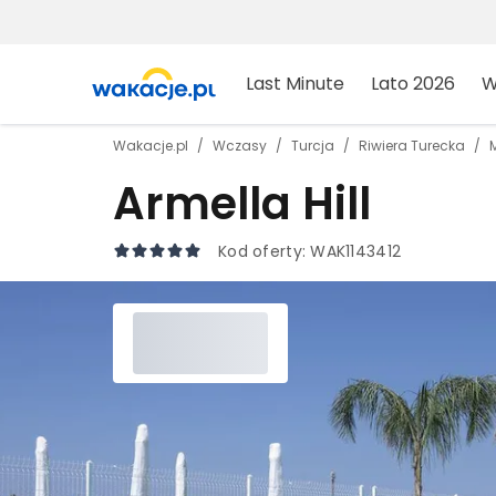
Last Minute
Lato 2026
W
Wakacje.pl
Wczasy
Turcja
Riwiera Turecka
Armella Hill
Kod oferty:
WAK1143412