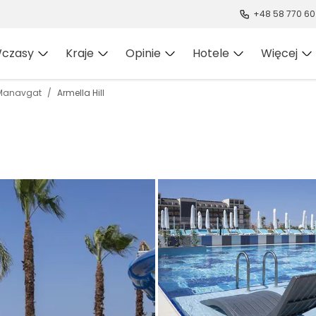
+48 58 770 60
czasy
Kraje
Opinie
Hotele
Więcej
Manavgat
Armella Hill