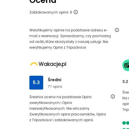
Ocena
Zablokowanych opinii: 6
Weryfikujemy opinie na podstawie adresu e-
mail z rezerwacji. Sprawdzamy, czy pochodzą
od osób, które skorzystały z naszej usługi. Nie
weryfikujemy Opinii z Tripadvisor.
Wakacje.pl
Średni
5.3
3.2
77 opinii
Śre
Średnia ocena na podstawie Opinii
Na 
zweryfikowanych i Opinii
opi
niezweryfikowanych. Nie wliczamy
Tri
Zweryfikowanych opinii pracowników, Opinii
z Tripadvisor i zablokowanych opinii.