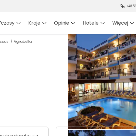
+48 58
czasy
Kraje
Opinie
Hotele
Więcej
issos
Agrabella
zenie podobał mi się