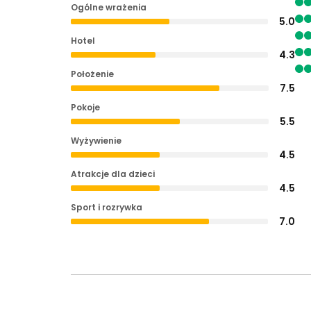
Ogólne wrażenia
5.0
Hotel
4.3
Położenie
7.5
Pokoje
5.5
Wyżywienie
4.5
Atrakcje dla dzieci
4.5
Sport i rozrywka
7.0