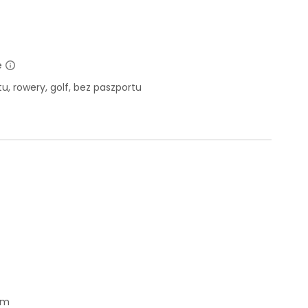
e
u, rowery, golf, bez paszportu
em