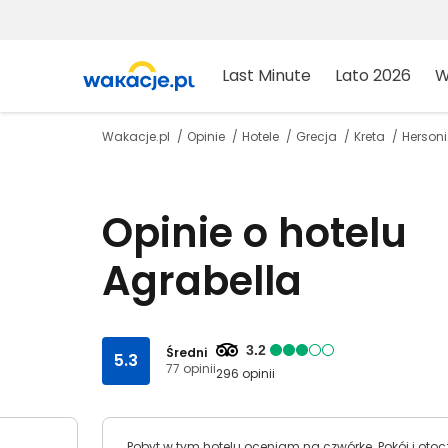
Last Minute
Lato 2026
W
Wakacje.pl
Opinie
Hotele
Grecja
Kreta
Herson
Opinie o hotelu
Agrabella
3.2
Średni
5.3
77 opinii
296 opinii
Pobyt w tym hotelu oceniam na czwórkę. Pokój i otoc