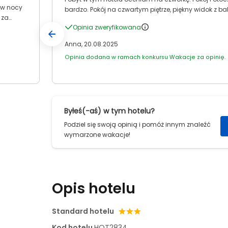
 w nocy
bardzo. Pokój na czwartym piętrze, piękny widok z ba
 za
Opinia zweryfikowana
m
Anna, 20.08.2025
, czy w
Opinia dodana w ramach konkursu Wakacje za opinię.
 z ecco -
icolaos
,
Byłeś(-aś) w tym hotelu?
Podziel się swoją opinią i pomóż innym znaleźć
wymarzone wakacje!
Opis hotelu
Standard hotelu
Kod hotelu
HOT2834