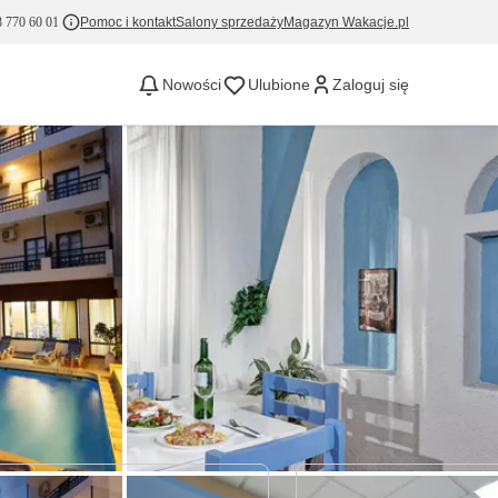
 770 60 01
Pomoc i kontakt
Salony sprzedaży
Magazyn Wakacje.pl
Nowości
Ulubione
Zaloguj się