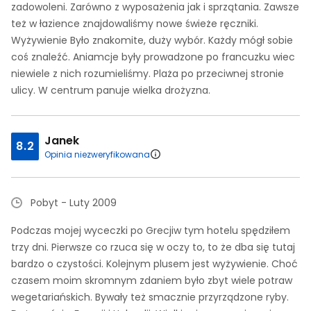
zadowoleni. Zarówno z wyposażenia jak i sprzątania. Zawsze
też w łazience znajdowaliśmy nowe świeże ręczniki.
Wyżywienie Było znakomite, duży wybór. Każdy mógł sobie
coś znaleźć. Aniamcje były prowadzone po francuzku wiec
niewiele z nich rozumieliśmy. Plaża po przeciwnej stronie
ulicy. W centrum panuje wielka drożyzna.
Janek
8.2
Opinia niezweryfikowana
Pobyt - Luty 2009
Podczas mojej wyceczki po Grecjiw tym hotelu spędziłem
trzy dni. Pierwsze co rzuca się w oczy to, to że dba się tutaj
bardzo o czystości. Kolejnym plusem jest wyżywienie. Choć
czasem moim skromnym zdaniem było zbyt wiele potraw
wegetariańskich. Bywały też smacznie przyrządzone ryby.