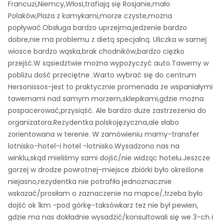
Francuzi,Niemcy,Włosi,trafiają się Rosjanie,mało
Polaków,Plaża z kamykami,morze czyste,można
popływać.Obsługa bardzo uprzejma,jedzenie bardzo
dobre,nie ma problemu z dietą specjalną. Uliczka w samej
wiosce bardzo wąska,brak chodników,bardzo ciężko
przejść.W sąsiedztwie można wypożyczyć auto.Tawerny w
pobliżu dość przeciętne .Warto wybrać się do centrum
Hersonissos-jest to praktycznie promenada ze wspaniałymi
tawernami nad samym morzem,sklepikami,gdzie można
pospacerować,przysiąść. Ale bardzo duże zastrzeżenia do
organizatora.Rezydentka polskojęzyczna,ale słabo
zorientowana w terenie. W zamówieniu mamy-transfer
lotnisko-hotel-i hotel -lotnisko.Wysadzono nas na
winklu,skąd mieliśmy sami dojść/nie widząc hotelu.Jeszcze
gorzej w drodze powrotnej-miejsce zbiórki było określone
niejasno,rezydentka nie potrafiła jednoznacznie
wskazać/prosiłam o zaznaczenie na mapce/,trzeba było
dojść ok 1km -pod górkę-taksówkarz też nie był pewien,
gdzie ma nas dokładnie wysadzić/konsultowali się we 3-ch i