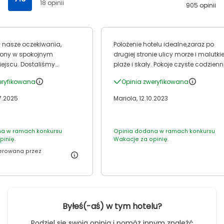
18 opinii
905 opinii
sł nasze oczekiwania,
Położenie hotelu idealne,zaraz po
ożony w spokojnym
drugiej stronie ulicy morze i malutki
Dostaliśmy
plaże i skały. Pokoje czyste codzienn
oje na parterze z
sprzątane i wymieniane ręczniki. Na
eryfikowana
Opinia zweryfikowana
basenami do których sie
terenie hotelu dwa baseny ogólnie
sto z balkonu,(...):). Dobre,
dostępne oraz za dopłatą baseny o
7.2025
Mariola, 12.10.2023
edzenie przemiła obsługa.
pokojach na parterze. Okolica cicha 
cy kamieniste, piaszczyste
piękna do centrum Hersonissos 10 
 pobliżu hotelu 3 tawerny,
spacerkiem .
a w ramach konkursu
Opinia dodana w ramach konkursu
w. My pożyczyliśmy skuterek
pinię.
Wakacje za opinię.
y na nim cała okolicę.
erowana przez
Byłeś(-aś) w tym hotelu?
Podziel się swoją opinią i pomóż innym znaleźć