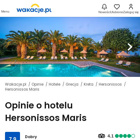
Menu
Nowości
Ulubione
Zaloguj się
Wakacje.pl
Opinie
Hotele
Grecja
Kreta
Hersonissos
Hersonissos Maris
Opinie o hotelu
Hersonissos Maris
4.1
Dobry
7.9