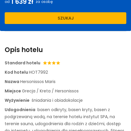
1 639 zł
od
za osobę
SZUKAJ
Opis hotelu
Standard hotelu
Kod hotelu
HOT7992
Nazwa
Hersonissos Maris
Miejsce
Grecja / Kreta / Hersonissos
Wyżywienie
śniadania i obiadokolacje
Udogodnienia
basen odkryty, basen kryty, basen z
podgrzewaną wodą, na terenie hotelu instytut SPA, na
terenie sauna, udogodnienia dla rodzin z dziećmi, dostęp
do internetu, udogodnienia dla niepełnosprawnych, fitness,