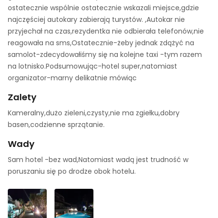
ostatecznie wspólnie ostatecznie wskazali miejsce,gdzie
najczęściej autokary zabierają turystów. ,Autokar nie
przyjechał na czas,rezydentka nie odbierała telefonów,nie
reagowała na sms,Ostatecznie-żeby jednak zdążyć na
samolot-zdecydowałiśmy się na kolejne taxi -tym razem
na lotnisko.Podsumowując-hotel super,natomiast
organizator-marny delikatnie mówiąc
Zalety
Kameralny,dużo zieleni,czysty,nie ma zgiełku,dobry
basen,codzienne sprzątanie.
Wady
Sam hotel -bez wad,Natomiast wadą jest trudność w
poruszaniu się po drodze obok hotelu.