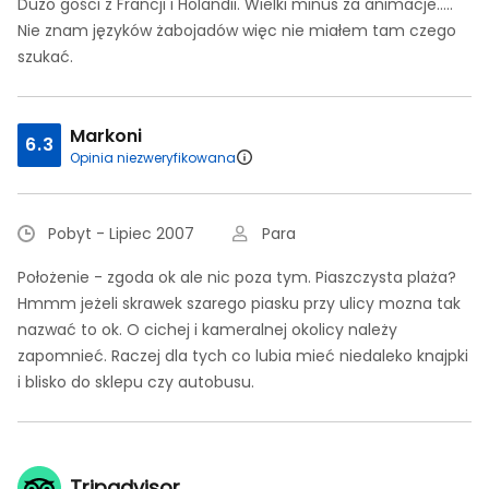
Dużo gości z Francji i Holandii. Wielki minus za animacje.....
Nie znam języków żabojadów więc nie miałem tam czego
szukać.
Markoni
6.3
Opinia niezweryfikowana
Pobyt - Lipiec 2007
Para
Położenie - zgoda ok ale nic poza tym. Piaszczysta plaża?
Hmmm jeżeli skrawek szarego piasku przy ulicy mozna tak
nazwać to ok. O cichej i kameralnej okolicy należy
zapomnieć. Raczej dla tych co lubia mieć niedaleko knajpki
i blisko do sklepu czy autobusu.
Tripadvisor