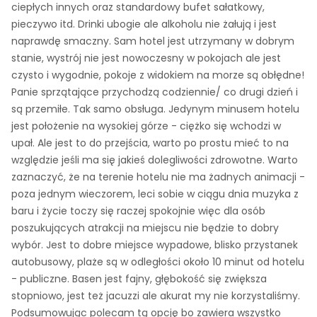
ciepłych innych oraz standardowy bufet sałatkowy,
pieczywo itd. Drinki ubogie ale alkoholu nie żałują i jest
naprawdę smaczny. Sam hotel jest utrzymany w dobrym
stanie, wystrój nie jest nowoczesny w pokojach ale jest
czysto i wygodnie, pokoje z widokiem na morze są obłędne!
Panie sprzątające przychodzą codziennie/ co drugi dzień i
są przemiłe. Tak samo obsługa. Jedynym minusem hotelu
jest położenie na wysokiej górze - ciężko się wchodzi w
upał. Ale jest to do przejścia, warto po prostu mieć to na
względzie jeśli ma się jakieś dolegliwości zdrowotne. Warto
zaznaczyć, że na terenie hotelu nie ma żadnych animacji -
poza jednym wieczorem, leci sobie w ciągu dnia muzyka z
baru i życie toczy się raczej spokojnie więc dla osób
poszukujących atrakcji na miejscu nie będzie to dobry
wybór. Jest to dobre miejsce wypadowe, blisko przystanek
autobusowy, plaże są w odległości około 10 minut od hotelu
- publiczne. Basen jest fajny, głębokość się zwiększa
stopniowo, jest też jacuzzi ale akurat my nie korzystaliśmy.
Podsumowując polecam tą opcję bo zawiera wszystko