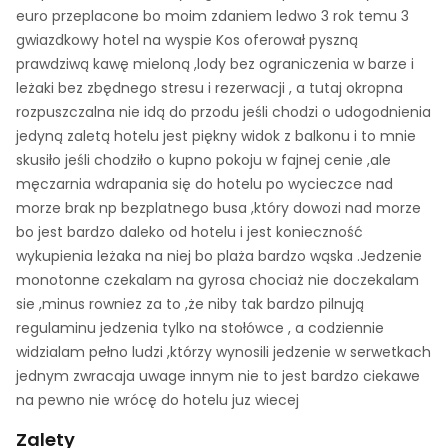
euro przeplacone bo moim zdaniem ledwo 3 rok temu 3
gwiazdkowy hotel na wyspie Kos oferował pyszną
prawdziwą kawę mieloną ,lody bez ograniczenia w barze i
leżaki bez zbędnego stresu i rezerwacji , a tutaj okropna
rozpuszczalna nie idą do przodu jeśli chodzi o udogodnienia
jedyną zaletą hotelu jest piękny widok z balkonu i to mnie
skusiło jeśli chodziło o kupno pokoju w fajnej cenie ,ale
męczarnia wdrapania się do hotelu po wycieczce nad
morze brak np bezplatnego busa ,który dowozi nad morze
bo jest bardzo daleko od hotelu i jest konieczność
wykupienia leżaka na niej bo plaża bardzo wąska .Jedzenie
monotonne czekalam na gyrosa chociaż nie doczekalam
sie ,minus rowniez za to ,że niby tak bardzo pilnują
regulaminu jedzenia tylko na stołówce , a codziennie
widzialam pełno ludzi ,którzy wynosili jedzenie w serwetkach
jednym zwracaja uwage innym nie to jest bardzo ciekawe
na pewno nie wrócę do hotelu juz wiecej
Zalety