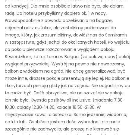
od kondycji. Dla mnie osobiście łatwo nie było, ale dałam
radę. Do hotelu przybyliśmy dopiero ok. 1 w nocy.
Prawdopodobnie z powodu oczekiwania na bagaże,
odjechał nasz autokar, ale zostaliśmy pokierowani do
innego, który, jak zrozumieliśmy, dowiózł nas do Semiramis
w zastępstwie, gdyż jechał do okolicznych hoteli. Po wejściu
do pokoju pierwsze rozczarowanie wyglądem pokoju.
Stwierdziłam, że rok temu w Bułgarii (za połowę ceny) pokój
wyglądał przyzwoiciej. Wystrój na pewno nie nowoczesny,
balkon z widokiem na ogród. Nie chcę generalizować, być
może inne, droższe pokoje prezentują się lepiej. Na balkonie
i korytarzach pełzają glisty jak na zdjęciu. Nie odgadliśmy co
to może być. Dość obrzydliwe, ale na szczęście w pokoju
ich nie było. Kwestia posiłków all inclusive: śniadania 7.30-
10.30, obiady 12.30-14.30, kolacje 18.50-21.30. W
międzyczasie kawa i ciasteczka. Samo jedzenie, wiadomo,
co kto lubi. Osobiście jestem dośc wybredna i nic mnie
szczególnie nie zachwyciło, ale proszę nie kierować się