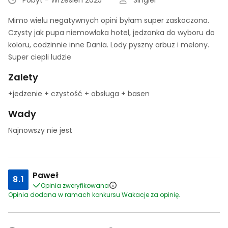
Pobyt - Wrzesień 2025
Singiel
Mimo wielu negatywnych opini byłam super zaskoczona.
Czysty jak pupa niemowlaka hotel, jedzonka do wyboru do
koloru, codzinnie inne Dania. Lody pyszny arbuz i melony.
Super ciepli ludzie
Zalety
+jedzenie + czystość + obsługa + basen
Wady
Najnowszy nie jest
Paweł
8.1
Opinia zweryfikowana
Opinia dodana w ramach konkursu Wakacje za opinię.