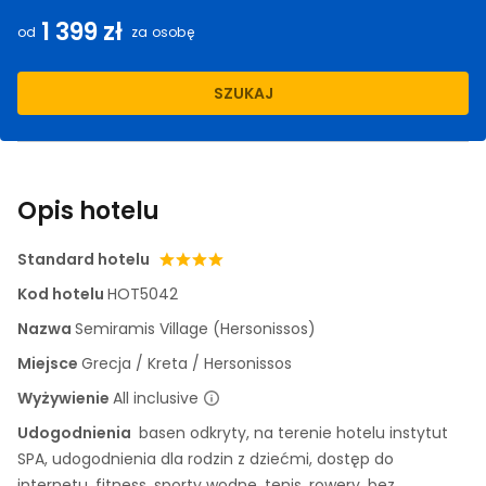
1 399 zł
od
za osobę
SZUKAJ
Opis hotelu
Standard hotelu
Kod hotelu
HOT5042
Nazwa
Semiramis Village (Hersonissos)
Miejsce
Grecja / Kreta / Hersonissos
Wyżywienie
All inclusive
Udogodnienia
basen odkryty, na terenie hotelu instytut
SPA, udogodnienia dla rodzin z dziećmi, dostęp do
internetu, fitness, sporty wodne, tenis, rowery, bez