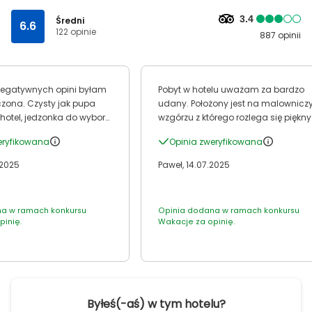
3.4
Średni
6.6
122 opinie
887 opinii
negatywnych opini byłam
Pobyt w hotelu uważam za bardzo
zona. Czysty jak pupa
udany. Położony jest na malownic
hotel, jedzonka do wyboru
wzgórzu z którego rozlega się piękny
zinnie inne Dania. Lody
widok na morze. Pokoje czyste i doś
eryfikowana
Opinia zweryfikowana
i melony. Super ciepli
duże, chociaż widać że hotel ma sw
lata.
.2025
Paweł, 14.07.2025
a w ramach konkursu
Opinia dodana w ramach konkursu
pinię.
Wakacje za opinię.
Byłeś(-aś) w tym hotelu?