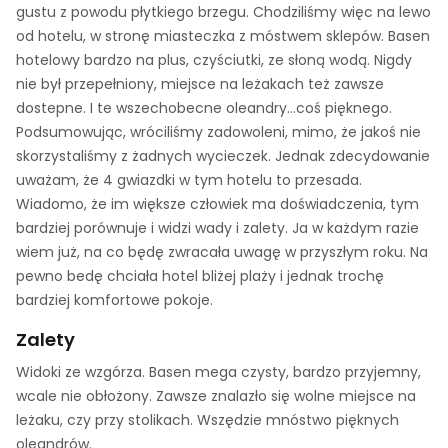
gustu z powodu płytkiego brzegu. Chodziliśmy więc na lewo
od hotelu, w stronę miasteczka z móstwem sklepów. Basen
hotelowy bardzo na plus, czyściutki, ze słoną wodą. Nigdy
nie był przepełniony, miejsce na leżakach też zawsze
dostepne. I te wszechobecne oleandry...coś pięknego.
Podsumowując, wróciliśmy zadowoleni, mimo, że jakoś nie
skorzystaliśmy z żadnych wycieczek. Jednak zdecydowanie
uważam, że 4 gwiazdki w tym hotelu to przesada.
Wiadomo, że im większe człowiek ma doświadczenia, tym
bardziej porównuje i widzi wady i zalety. Ja w każdym razie
wiem już, na co będę zwracała uwagę w przyszłym roku. Na
pewno bedę chciała hotel bliżej plaży i jednak trochę
bardziej komfortowe pokoje.
Zalety
Widoki ze wzgórza. Basen mega czysty, bardzo przyjemny,
wcale nie obłożony. Zawsze znalazło się wolne miejsce na
leżaku, czy przy stolikach. Wszędzie mnóstwo pięknych
oleandrów.