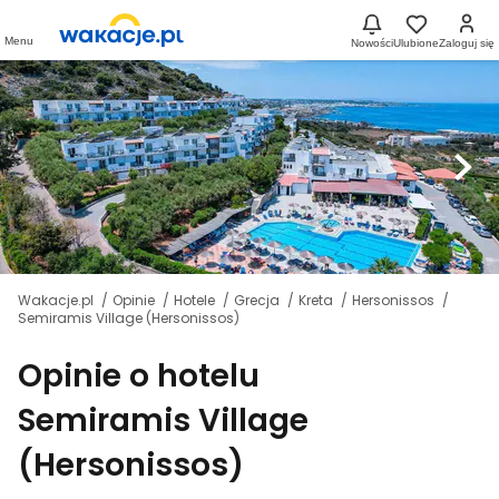
Menu
Nowości
Ulubione
Zaloguj się
Wakacje.pl
Opinie
Hotele
Grecja
Kreta
Hersonissos
Semiramis Village (Hersonissos)
Opinie o hotelu
Semiramis Village
(Hersonissos)