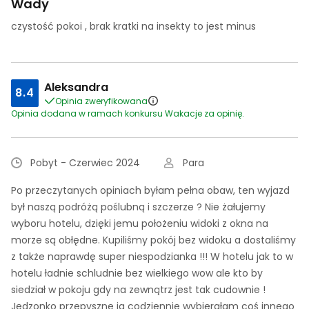
Wady
czystość pokoi , brak kratki na insekty to jest minus
Aleksandra
8.4
Opinia zweryfikowana
Opinia dodana w ramach konkursu Wakacje za opinię.
Pobyt - Czerwiec 2024
Para
Po przeczytanych opiniach byłam pełna obaw, ten wyjazd
był naszą podróżą poślubną i szczerze ? Nie żałujemy
wyboru hotelu, dzięki jemu położeniu widoki z okna na
morze są obłędne. Kupiliśmy pokój bez widoku a dostaliśmy
z także naprawdę super niespodzianka !!! W hotelu jak to w
hotelu ładnie schludnie bez wielkiego wow ale kto by
siedział w pokoju gdy na zewnątrz jest tak cudownie !
Jedzonko przepyszne ja codziennie wybierałam coś innego