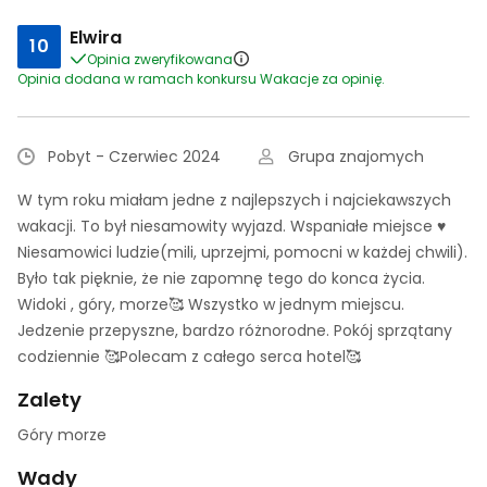
Elwira
10
Opinia zweryfikowana
Opinia dodana w ramach konkursu Wakacje za opinię.
Pobyt - Czerwiec 2024
Grupa znajomych
W tym roku miałam jedne z najlepszych i najciekawszych
wakacji. To był niesamowity wyjazd. Wspaniałe miejsce ♥️
Niesamowici ludzie(mili, uprzejmi, pomocni w każdej chwili).
Było tak pięknie, że nie zapomnę tego do konca życia.
Widoki , góry, morze🥰 Wszystko w jednym miejscu.
Jedzenie przepyszne, bardzo różnorodne. Pokój sprzątany
codziennie 🥰Polecam z całego serca hotel🥰
Zalety
Góry morze
Wady