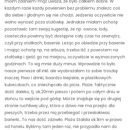
moim zdaniem-mąż uważa, że było całkiem dobre. W
każdym razie każdy powienien bez problemu znalezc coś
dla siebie i głodnym się nie chodzi. Jedzenia oczywiście nie
wolno wynosić poza stołówkę. Jednakże miałam ochotę
pozostawic tam swoją sugestię, że np. owoce, lody,
ciasteczka powinny być dostępne cały czas na zewnątrz,
czyli przy stolikach, basenie. Leżąc po obiedzie przy basenie
i mając ochotę np. na arbuza, trzeba iść z powrotem na
stołówkę i zjeść go na miejscu, oczywiście w wyznaczonych
godzinach. To wg mnie duży minus. Wprawdzie to było
nasze pierwsze all inkl. ale wyobrażałam to sobie troszkę
inaczej. Piwo i drinki, baardzo kiepskie, w plastikowych
kubeczkach, co zniechęcało do picia.. Plaże: faktycznie
dość daleko, tj. ok.20min pieszo i potem po całym dniu w
słońcu to wejście pod górkę. Morze znajduje się po drugiej
stronie ruchliwej ulicy, która o dziwo nie ma przejśc dla
pieszych, trzeba przez nią przebiegać i przeskakiwac
barierki...To nas dość zdziwiło. Plaża Stalida ok.1km w prawo
od hotelu. Byliśmy tam jeden raz, nie przypadła nam do