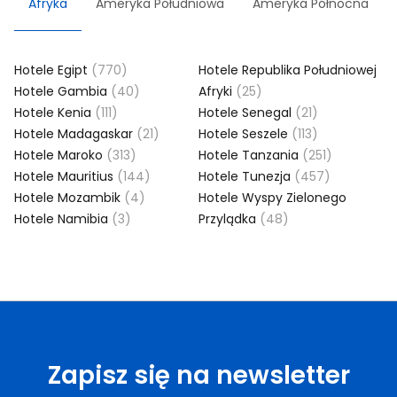
Afryka
Ameryka Południowa
Ameryka Północna
Hotele Egipt
(770)
Hotele Republika Południowej
Hotele Gambia
(40)
Afryki
(25)
Hotele Kenia
(111)
Hotele Senegal
(21)
Hotele Madagaskar
(21)
Hotele Seszele
(113)
Hotele Maroko
(313)
Hotele Tanzania
(251)
Hotele Mauritius
(144)
Hotele Tunezja
(457)
Hotele Mozambik
(4)
Hotele Wyspy Zielonego
Hotele Namibia
(3)
Przylądka
(48)
Zapisz się na newsletter