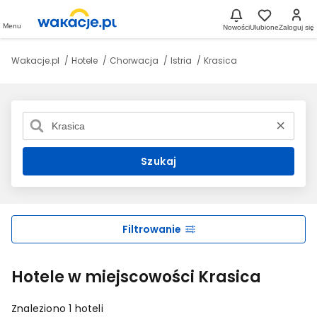
Menu
Nowości
Ulubione
Zaloguj się
Wakacje.pl
Hotele
Chorwacja
Istria
Krasica
Szukaj
Filtrowanie
Hotele w miejscowości Krasica
Znaleziono 1 hoteli