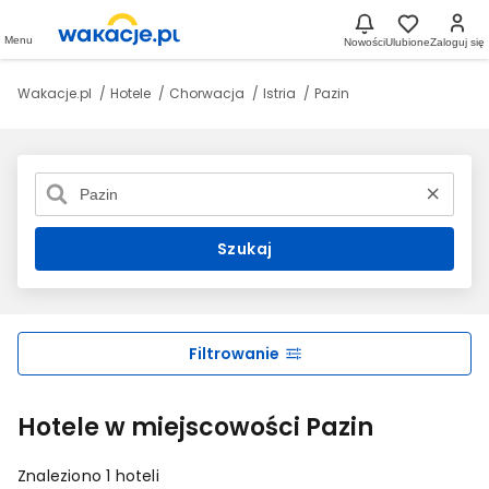
Menu
Nowości
Ulubione
Zaloguj się
Wakacje.pl
Hotele
Chorwacja
Istria
Pazin
Szukaj
Filtrowanie
Hotele w miejscowości Pazin
Znaleziono 1 hoteli