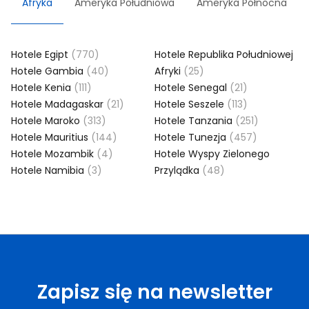
Afryka
Ameryka Południowa
Ameryka Północna
Hotele Egipt
(770)
Hotele Republika Południowej
Hotele Gambia
(40)
Afryki
(25)
Hotele Kenia
(111)
Hotele Senegal
(21)
Hotele Madagaskar
(21)
Hotele Seszele
(113)
Hotele Maroko
(313)
Hotele Tanzania
(251)
Hotele Mauritius
(144)
Hotele Tunezja
(457)
Hotele Mozambik
(4)
Hotele Wyspy Zielonego
Hotele Namibia
(3)
Przylądka
(48)
Zapisz się na newsletter