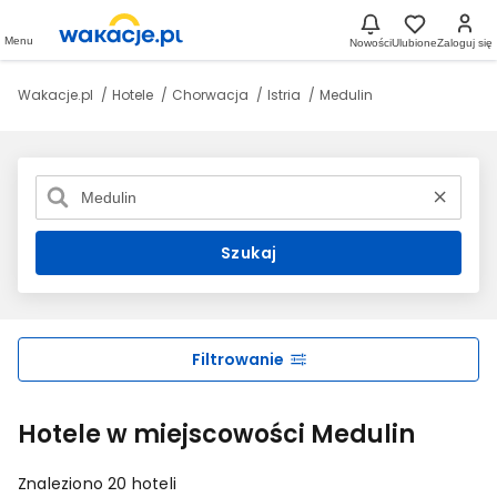
Menu
Nowości
Ulubione
Zaloguj się
Wakacje.pl
Hotele
Chorwacja
Istria
Medulin
Szukaj
Filtrowanie
Hotele w miejscowości Medulin
Znaleziono 20 hoteli