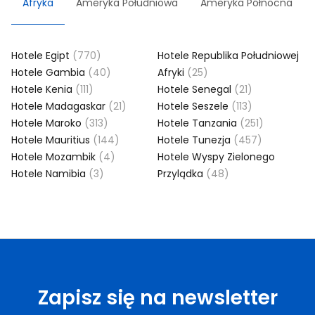
Afryka
Ameryka Południowa
Ameryka Północna
Hotele Egipt
(770)
Hotele Republika Południowej
Hotele Gambia
(40)
Afryki
(25)
Hotele Kenia
(111)
Hotele Senegal
(21)
Hotele Madagaskar
(21)
Hotele Seszele
(113)
Hotele Maroko
(313)
Hotele Tanzania
(251)
Hotele Mauritius
(144)
Hotele Tunezja
(457)
Hotele Mozambik
(4)
Hotele Wyspy Zielonego
Hotele Namibia
(3)
Przylądka
(48)
Zapisz się na newsletter