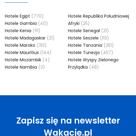
Hotele Egipt
(770)
Hotele Republika Południowej
Hotele Gambia
(40)
Afryki
(25)
Hotele Kenia
(111)
Hotele Senegal
(21)
Hotele Madagaskar
(21)
Hotele Seszele
(113)
Hotele Maroko
(313)
Hotele Tanzania
(251)
Hotele Mauritius
(144)
Hotele Tunezja
(457)
Hotele Mozambik
(4)
Hotele Wyspy Zielonego
Hotele Namibia
(3)
Przylądka
(48)
Zapisz się na newsletter
Wakacje.pl