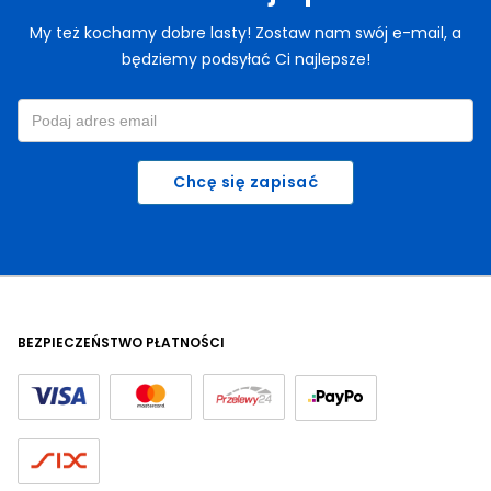
My też kochamy dobre lasty! Zostaw nam swój e-mail, a
będziemy podsyłać Ci najlepsze!
Chcę się zapisać
BEZPIECZEŃSTWO PŁATNOŚCI