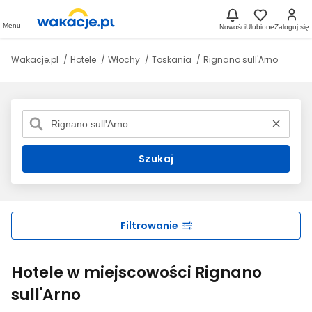
Menu
Nowości
Ulubione
Zaloguj się
Wakacje.pl
Hotele
Włochy
Toskania
Rignano sull'Arno
Szukaj
Filtrowanie
Hotele w miejscowości Rignano
sull'Arno