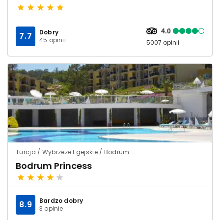
4.0
Dobry
7.7
45 opinii
5007 opinii
Turcja / Wybrzeże Egejskie / Bodrum
Bodrum Princess
Bardzo dobry
8.9
3 opinie