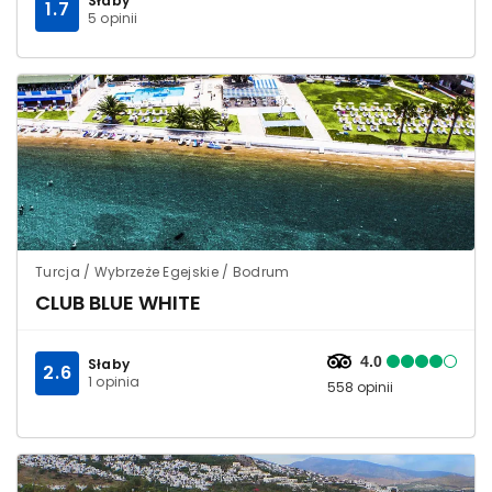
Słaby
1.7
5 opinii
Turcja / Wybrzeże Egejskie / Bodrum
CLUB BLUE WHITE
4.0
Słaby
2.6
1 opinia
558 opinii