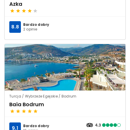
Azka
Bardzo dobry
8.8
2 opinie
Turcja / Wybrzeże Egejskie / Bodrum
Baia Bodrum
4.3
Bardzo dobry
9.1