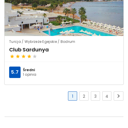
Turcja / Wybrzeże Egejskie / Bodrum
Club Sardunya
Średni
5.7
1 opinia
1
2
3
4