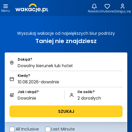
Menu
Nowości
Ulubione
Zaloguj się
Wyszukaj wakacje od największych biur podróży
Taniej nie znajdziesz
Dokąd?
Dowolny kierunek lub hotel
Kiedy?
10.08.2026-dowolnie
Jak i skąd?
Ile osób?
Dowolnie
2 dorosłych
SZUKAJ
All Inclusive
Last Minute